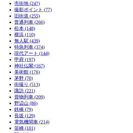
市街地
(247)
撮影ポイント
(77)
旧街道
(255)
普通列車
(266)
松本
(148)
横浜
(110)
無人駅
(439)
特急列車
(374)
現代アート
(144)
甲府
(197)
神社仏閣
(167)
美術館
(176)
茅野
(70)
街撮り
(513)
諏訪
(221)
貨物列車
(209)
野辺山
(86)
鉄橋
(79)
長坂
(129)
電気機関車
(214)
韮崎
(101)