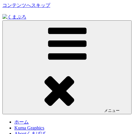
コンテンツへスキップ
くまぶろ
くまが入る温泉じゃありません。私くまぱぱのブログという
ことで・・
メニュー
ホーム
Kuma Graphics
Aboutくまぱぱ