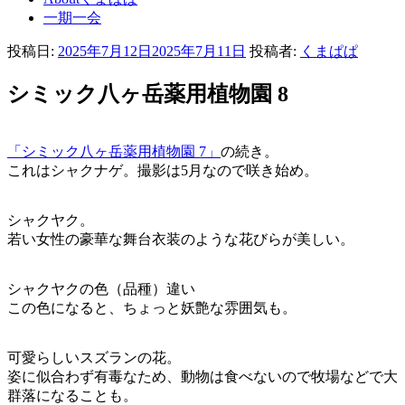
一期一会
投稿日:
2025年7月12日
2025年7月11日
投稿者:
くまぱぱ
シミック八ヶ岳薬用植物園 8
「シミック八ヶ岳薬用植物園 7」
の続き。
これはシャクナゲ。撮影は5月なので咲き始め。
シャクヤク。
若い女性の豪華な舞台衣装のような花びらが美しい。
シャクヤクの色（品種）違い
この色になると、ちょっと妖艶な雰囲気も。
可愛らしいスズランの花。
姿に似合わず有毒なため、動物は食べないので牧場などで大
群落になることも。