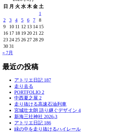
日
月
火
水
木
金
土
1
2
3
4
5
6
7
8
9
10
11
12
13
14
15
16
17
18
19
20
21
22
23
24
25
26
27
28
29
30
31
« 7月
最近の投稿
アトリエ日記 187
走り去る
PORTFOLIO 2
中西夏之展 2
走り抜ける高速石油列車
宮城壮太朗 語り継ぐデザイン 4
新海三社神社 2026-3
アトリエ日記 186
緑の中を走り抜けるハイレール