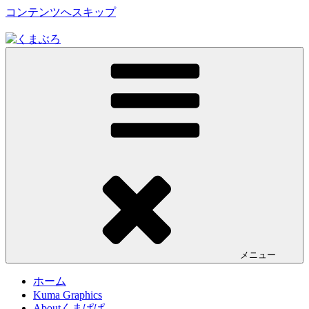
コンテンツへスキップ
くまぶろ
くまが入る温泉じゃありません。私くまぱぱのブログという
ことで・・
メニュー
ホーム
Kuma Graphics
Aboutくまぱぱ