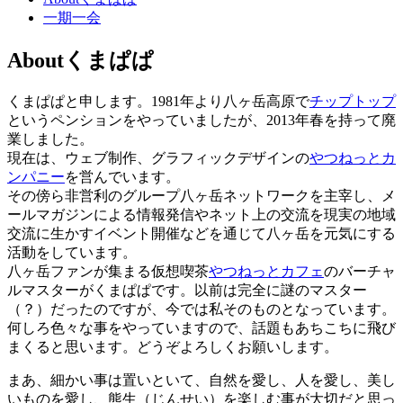
一期一会
Aboutくまぱぱ
くまぱぱと申します。1981年より八ヶ岳高原で
チップトップ
というペンションをやっていましたが、2013年春を持って廃
業しました。
現在は、ウェブ制作、グラフィックデザインの
やつねっとカ
ンパニー
を営んでいます。
その傍ら非営利のグループ八ヶ岳ネットワークを主宰し、メ
ールマガジンによる情報発信やネット上の交流を現実の地域
交流に生かすイベント開催などを通じて八ヶ岳を元気にする
活動をしています。
八ヶ岳ファンが集まる仮想喫茶
やつねっとカフェ
のバーチャ
ルマスターがくまぱぱです。以前は完全に謎のマスター
（？）だったのですが、今では私そのものとなっています。
何しろ色々な事をやっていますので、話題もあちこちに飛び
まくると思います。どうぞよろしくお願いします。
まあ、細かい事は置いといて、自然を愛し、人を愛し、美し
いものを愛し、熊生（じんせい）を楽しむ事が大切だと思っ