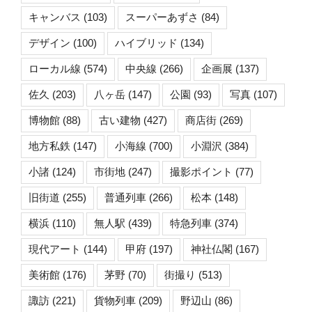
キャンバス
(103)
スーパーあずさ
(84)
デザイン
(100)
ハイブリッド
(134)
ローカル線
(574)
中央線
(266)
企画展
(137)
佐久
(203)
八ヶ岳
(147)
公園
(93)
写真
(107)
博物館
(88)
古い建物
(427)
商店街
(269)
地方私鉄
(147)
小海線
(700)
小淵沢
(384)
小諸
(124)
市街地
(247)
撮影ポイント
(77)
旧街道
(255)
普通列車
(266)
松本
(148)
横浜
(110)
無人駅
(439)
特急列車
(374)
現代アート
(144)
甲府
(197)
神社仏閣
(167)
美術館
(176)
茅野
(70)
街撮り
(513)
諏訪
(221)
貨物列車
(209)
野辺山
(86)