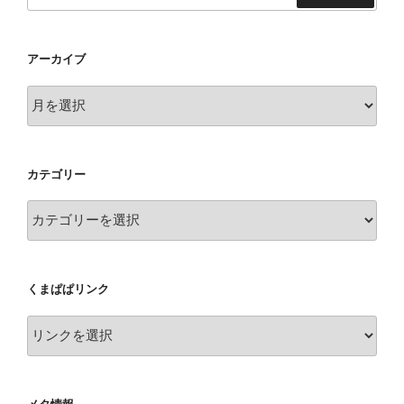
索
アーカイブ
ア
ー
カ
イ
カテゴリー
ブ
カ
テ
ゴ
リ
くまぱぱリンク
ー