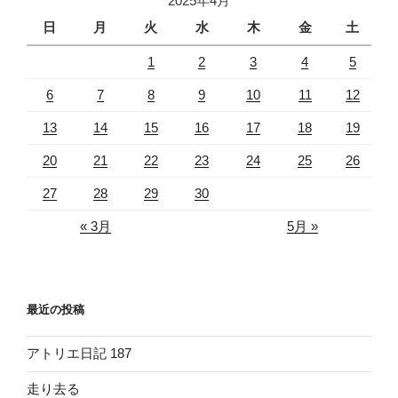
2025年4月
三
甲
日
月
火
水
木
金
土
州
1
2
3
4
5
街
道
6
7
8
9
10
11
12
踏
13
14
15
16
17
18
19
切”
の
20
21
22
23
24
25
26
27
28
29
30
« 3月
5月 »
最近の投稿
アトリエ日記 187
走り去る