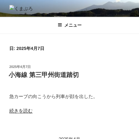
コ
ン
くまぶろ
くまが入る温泉じゃありません。私くまぱぱのブログということで・・
テ
メニュー
ン
ツ
へ
ス
日:
2025年4月7日
キ
ッ
投
2025年4月7日
プ
稿
小海線 第三甲州街道踏切
日:
急カーブの向こうから列車が顔を出した。
“小
続きを読む
海
線
第