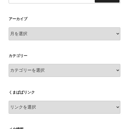
索
アーカイブ
ア
ー
カ
イ
カテゴリー
ブ
カ
テ
ゴ
リ
くまぱぱリンク
ー