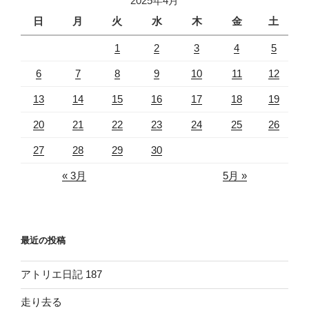
2025年4月
番
美
日
月
火
水
木
金
土
し
1
2
3
4
5
く
見
6
7
8
9
10
11
12
え
13
14
15
16
17
18
19
る
駅”
20
21
22
23
24
25
26
の
27
28
29
30
« 3月
5月 »
最近の投稿
アトリエ日記 187
走り去る