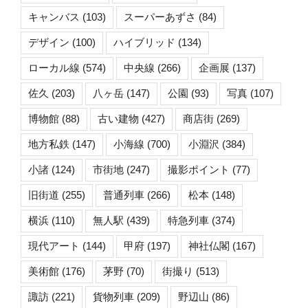
キャンバス
(103)
スーパーあずさ
(84)
デザイン
(100)
ハイブリッド
(134)
ローカル線
(574)
中央線
(266)
企画展
(137)
佐久
(203)
八ヶ岳
(147)
公園
(93)
写真
(107)
博物館
(88)
古い建物
(427)
商店街
(269)
地方私鉄
(147)
小海線
(700)
小淵沢
(384)
小諸
(124)
市街地
(247)
撮影ポイント
(77)
旧街道
(255)
普通列車
(266)
松本
(148)
横浜
(110)
無人駅
(439)
特急列車
(374)
現代アート
(144)
甲府
(197)
神社仏閣
(167)
美術館
(176)
茅野
(70)
街撮り
(513)
諏訪
(221)
貨物列車
(209)
野辺山
(86)