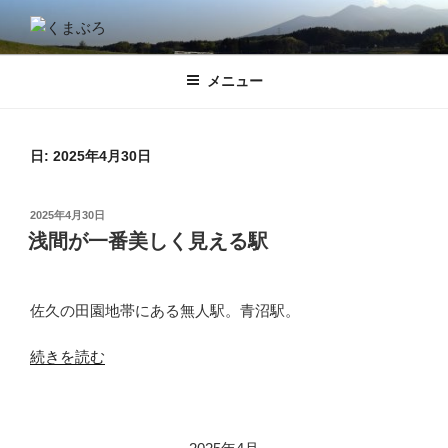
コ
ン
くまぶろ
くまが入る温泉じゃありません。私くまぱぱのブログということで・・
テ
メニュー
ン
ツ
へ
ス
日:
2025年4月30日
キ
ッ
投
2025年4月30日
プ
稿
浅間が一番美しく見える駅
日:
佐久の田園地帯にある無人駅。青沼駅。
“浅
続きを読む
間
が
一