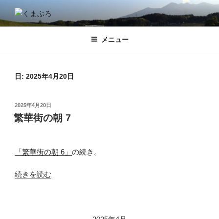
コ
ン
くまぶろ
くまが入る温泉じゃありません。私くまぱぱのブログということで・・
テ
メニュー
ン
ツ
へ
ス
日:
2025年4月20日
キ
ッ
投
2025年4月20日
プ
稿
繁華街の朝 7
日:
「繁華街の朝 6」
の続き。
“繁
続きを読む
華
街
の