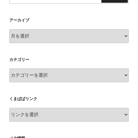
索
アーカイブ
ア
ー
カ
イ
カテゴリー
ブ
カ
テ
ゴ
リ
くまぱぱリンク
ー