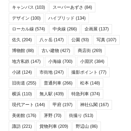
キャンバス
(103)
スーパーあずさ
(84)
デザイン
(100)
ハイブリッド
(134)
ローカル線
(574)
中央線
(266)
企画展
(137)
佐久
(204)
八ヶ岳
(147)
公園
(93)
写真
(107)
博物館
(88)
古い建物
(427)
商店街
(269)
地方私鉄
(147)
小海線
(700)
小淵沢
(384)
小諸
(124)
市街地
(247)
撮影ポイント
(77)
旧街道
(255)
普通列車
(266)
松本
(148)
横浜
(110)
無人駅
(439)
特急列車
(374)
現代アート
(144)
甲府
(197)
神社仏閣
(167)
美術館
(176)
茅野
(70)
街撮り
(513)
諏訪
(221)
貨物列車
(209)
野辺山
(86)