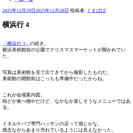
投
2025年12月29日
2025年12月28日
投稿者:
くまぱぱ
稿
日:
横浜行 4
「横浜行 3」
の続き。
横浜美術館前の公園でクリスマスマーケットが開かれてい
た。
写真は美術館を見て出てきてから撮影したものだ。
美術館の開館前はこっちも準備中だったからね。
これが会場案内図。
殆どが食べ物やだけど、なかなか楽しそうなメニューではあ
る。
ドネルケバブ専門ハッサンの店って感じかな。
残念ながらあまり売れているようには見えなかった。