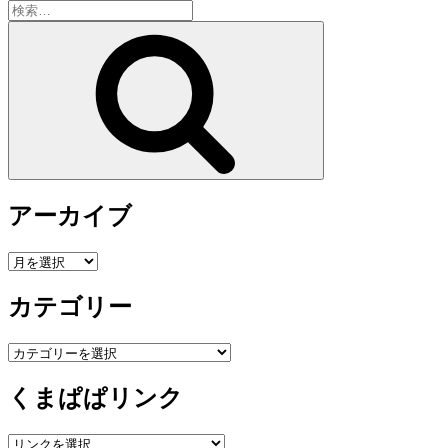
検
索:
検
索
アーカイブ
ア
ー
カテゴリー
カ
イ
ブ
カ
テ
くまぱぱリンク
ゴ
リ
ー