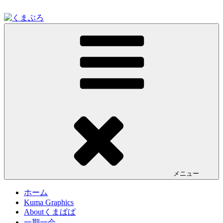
コ
ン
テ
くまぶろ
くまが入る温泉じゃありません。私くまぱぱのブログという
ン
ことで・・
ツ
へ
ス
キ
ッ
プ
メニュー
ホーム
Kuma Graphics
Aboutくまぱぱ
一期一会