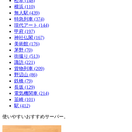
松本
(148)
横浜
(110)
無人駅
(439)
特急列車
(374)
現代アート
(144)
甲府
(197)
神社仏閣
(167)
美術館
(176)
茅野
(70)
街撮り
(513)
諏訪
(221)
貨物列車
(209)
野辺山
(86)
鉄橋
(79)
長坂
(129)
電気機関車
(214)
韮崎
(101)
駅
(412)
使いやすいおすすめサーバー。