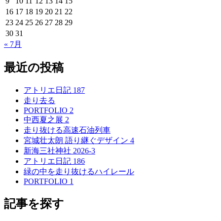
9
10
11
12
13
14
15
16
17
18
19
20
21
22
23
24
25
26
27
28
29
30
31
« 7月
最近の投稿
アトリエ日記 187
走り去る
PORTFOLIO 2
中西夏之展 2
走り抜ける高速石油列車
宮城壮太朗 語り継ぐデザイン 4
新海三社神社 2026-3
アトリエ日記 186
緑の中を走り抜けるハイレール
PORTFOLIO 1
記事を探す