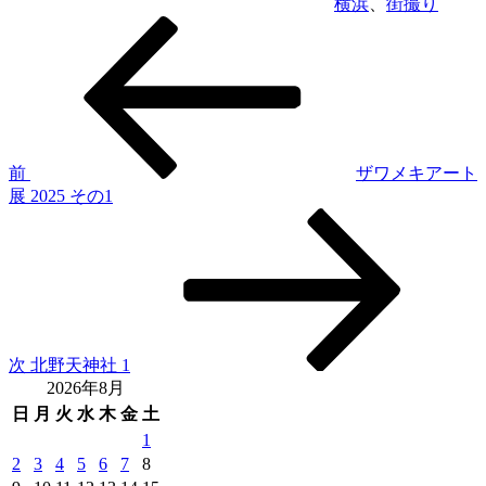
横浜
、
街撮り
前
投
の
稿
投
稿
ナ
ビ
ゲ
前
ザワメキアート
展 2025 その1
ー
次
シ
の
投
ョ
稿
ン
次
北野天神社 1
2026年8月
日
月
火
水
木
金
土
1
2
3
4
5
6
7
8