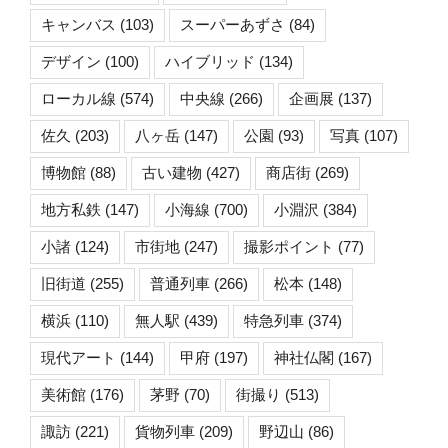
キャンバス
(103)
スーパーあずさ
(84)
デザイン
(100)
ハイブリッド
(134)
ローカル線
(574)
中央線
(266)
企画展
(137)
佐久
(203)
八ヶ岳
(147)
公園
(93)
写真
(107)
博物館
(88)
古い建物
(427)
商店街
(269)
地方私鉄
(147)
小海線
(700)
小淵沢
(384)
小諸
(124)
市街地
(247)
撮影ポイント
(77)
旧街道
(255)
普通列車
(266)
松本
(148)
横浜
(110)
無人駅
(439)
特急列車
(374)
現代アート
(144)
甲府
(197)
神社仏閣
(167)
美術館
(176)
茅野
(70)
街撮り
(513)
諏訪
(221)
貨物列車
(209)
野辺山
(86)