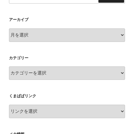
索
アーカイブ
ア
ー
カ
イ
カテゴリー
ブ
カ
テ
ゴ
リ
くまぱぱリンク
ー