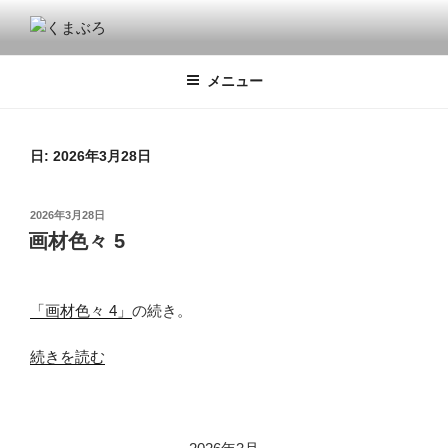
コ
ン
くまぶろ
くまが入る温泉じゃありません。私くまぱぱのブログということで・・
テ
メニュー
ン
ツ
へ
ス
日:
2026年3月28日
キ
ッ
投
2026年3月28日
プ
稿
画材色々 5
日:
「画材色々 4」
の続き。
“画
続きを読む
材
色々
5”