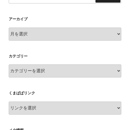
索
アーカイブ
ア
ー
カ
イ
カテゴリー
ブ
カ
テ
ゴ
リ
くまぱぱリンク
ー