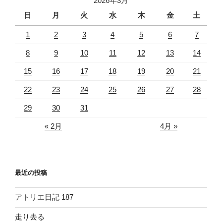
2026年3月
付
近
日
月
火
水
木
金
土
を
1
2
3
4
5
6
7
通
過
8
9
10
11
12
13
14
す
15
16
17
18
19
20
21
る
上
22
23
24
25
26
27
28
り
29
30
31
あ
ず
« 2月
4月 »
さ”
の
最近の投稿
アトリエ日記 187
走り去る