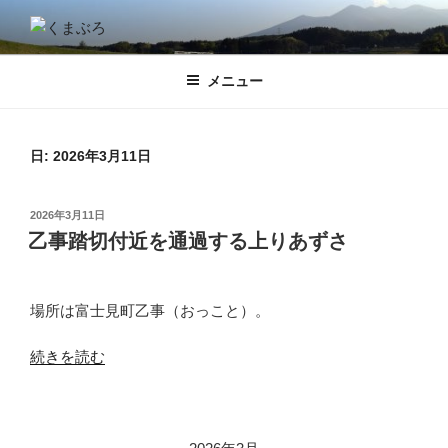
コ
ン
くまぶろ
くまが入る温泉じゃありません。私くまぱぱのブログということで・・
テ
メニュー
ン
ツ
へ
ス
日:
2026年3月11日
キ
ッ
投
2026年3月11日
プ
稿
乙事踏切付近を通過する上りあずさ
日:
場所は富士見町乙事（おっこと）。
“乙
続きを読む
事
踏
切