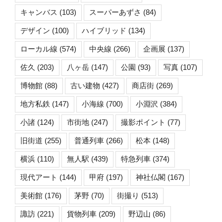
キャンバス
(103)
スーパーあずさ
(84)
デザイン
(100)
ハイブリッド
(134)
ローカル線
(574)
中央線
(266)
企画展
(137)
佐久
(203)
八ヶ岳
(147)
公園
(93)
写真
(107)
博物館
(88)
古い建物
(427)
商店街
(269)
地方私鉄
(147)
小海線
(700)
小淵沢
(384)
小諸
(124)
市街地
(247)
撮影ポイント
(77)
旧街道
(255)
普通列車
(266)
松本
(148)
横浜
(110)
無人駅
(439)
特急列車
(374)
現代アート
(144)
甲府
(197)
神社仏閣
(167)
美術館
(176)
茅野
(70)
街撮り
(513)
諏訪
(221)
貨物列車
(209)
野辺山
(86)