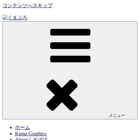
コンテンツへスキップ
くまぶろ
くまが入る温泉じゃありません。私くまぱぱのブログという
ことで・・
メニュー
ホーム
Kuma Graphics
Aboutくまぱぱ