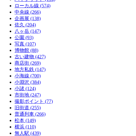
ローカル線
(574)
中央線
(266)
企画展
(138)
佐久
(204)
八ヶ岳
(147)
公園
(93)
写真
(107)
博物館
(88)
古い建物
(427)
商店街
(269)
地方私鉄
(147)
小海線
(700)
小淵沢
(384)
小諸
(124)
市街地
(247)
撮影ポイント
(77)
旧街道
(255)
普通列車
(266)
松本
(149)
横浜
(110)
無人駅
(439)