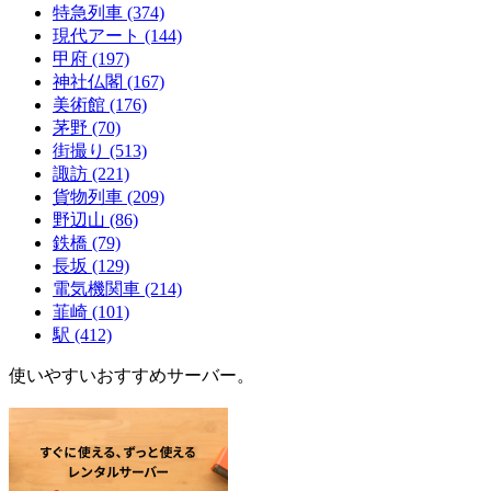
特急列車
(374)
現代アート
(144)
甲府
(197)
神社仏閣
(167)
美術館
(176)
茅野
(70)
街撮り
(513)
諏訪
(221)
貨物列車
(209)
野辺山
(86)
鉄橋
(79)
長坂
(129)
電気機関車
(214)
韮崎
(101)
駅
(412)
使いやすいおすすめサーバー。