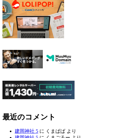
最近のコメント
建岡神社 5
に
くまぱぱ
より
建岡神社 5
に
くまごろー
より