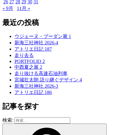
26
27
28
29
30
31
« 9月
11月 »
最近の投稿
ウジェーヌ・ブーダン展 1
新海三社神社 2026-4
アトリエ日記 187
走り去る
PORTFOLIO 2
中西夏之展 2
走り抜ける高速石油列車
宮城壮太朗 語り継ぐデザイン 4
新海三社神社 2026-3
アトリエ日記 186
記事を探す
検索: