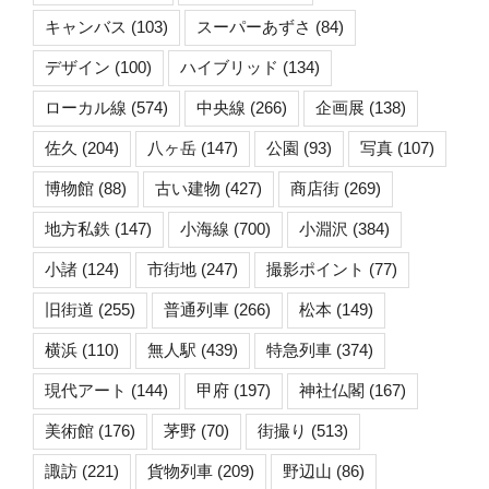
キャンバス
(103)
スーパーあずさ
(84)
デザイン
(100)
ハイブリッド
(134)
ローカル線
(574)
中央線
(266)
企画展
(138)
佐久
(204)
八ヶ岳
(147)
公園
(93)
写真
(107)
博物館
(88)
古い建物
(427)
商店街
(269)
地方私鉄
(147)
小海線
(700)
小淵沢
(384)
小諸
(124)
市街地
(247)
撮影ポイント
(77)
旧街道
(255)
普通列車
(266)
松本
(149)
横浜
(110)
無人駅
(439)
特急列車
(374)
現代アート
(144)
甲府
(197)
神社仏閣
(167)
美術館
(176)
茅野
(70)
街撮り
(513)
諏訪
(221)
貨物列車
(209)
野辺山
(86)