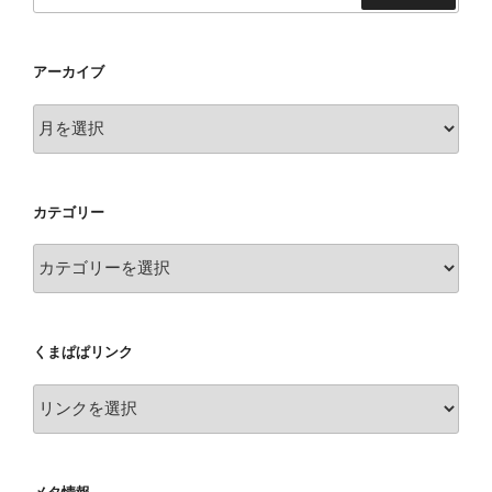
索
アーカイブ
ア
ー
カ
イ
カテゴリー
ブ
カ
テ
ゴ
リ
くまぱぱリンク
ー