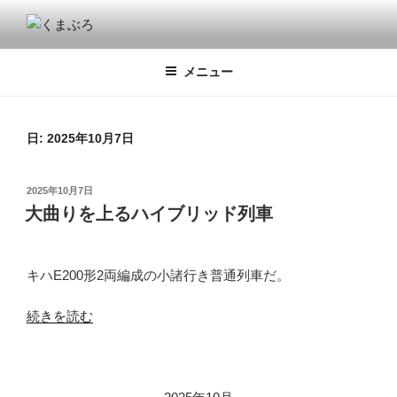
コ
ン
くまぶろ
くまが入る温泉じゃありません。私くまぱぱのブログということで・・
テ
メニュー
ン
ツ
へ
ス
日:
2025年10月7日
キ
ッ
投
2025年10月7日
プ
稿
大曲りを上るハイブリッド列車
日:
キハE200形2両編成の小諸行き普通列車だ。
“大
続きを読む
曲
り
を