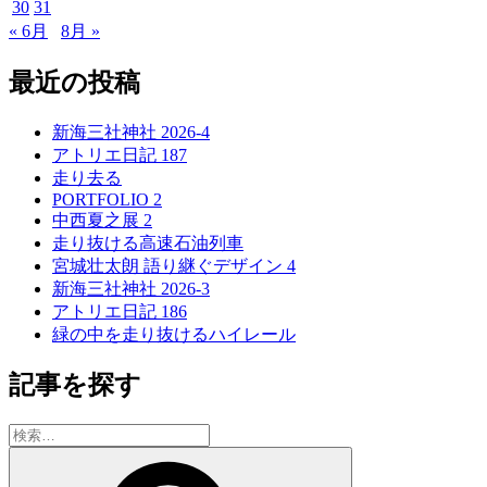
30
31
« 6月
8月 »
最近の投稿
新海三社神社 2026-4
アトリエ日記 187
走り去る
PORTFOLIO 2
中西夏之展 2
走り抜ける高速石油列車
宮城壮太朗 語り継ぐデザイン 4
新海三社神社 2026-3
アトリエ日記 186
緑の中を走り抜けるハイレール
記事を探す
検
索:
検
索