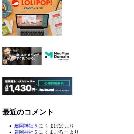
最近のコメント
建岡神社 5
に
くまぱぱ
より
建岡神社 5
に
くまごろー
より