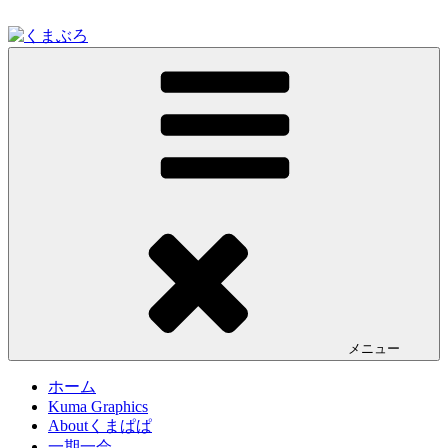
コ
ン
テ
くまぶろ
くまが入る温泉じゃありません。私くまぱぱのブログという
ン
ことで・・
ツ
へ
ス
キ
ッ
プ
メニュー
ホーム
Kuma Graphics
Aboutくまぱぱ
一期一会