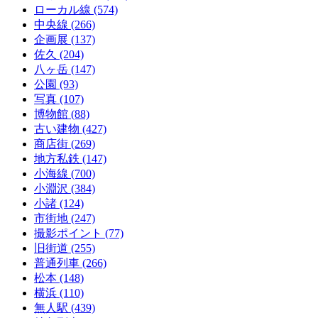
ローカル線
(574)
中央線
(266)
企画展
(137)
佐久
(204)
八ヶ岳
(147)
公園
(93)
写真
(107)
博物館
(88)
古い建物
(427)
商店街
(269)
地方私鉄
(147)
小海線
(700)
小淵沢
(384)
小諸
(124)
市街地
(247)
撮影ポイント
(77)
旧街道
(255)
普通列車
(266)
松本
(148)
横浜
(110)
無人駅
(439)