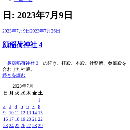
日:
2023年7月9日
投
2023年7月9日
2023年7月26日
稿
日:
顔稲荷神社 4
「鼻顔稲荷神社 3」
の続き。拝殿、本殿、社務所、参籠殿を
合わせた社殿。
“顔
続きを読む
稲
2023年7月
荷
日
月
火
水
木
金
土
神
社
1
4”
2
3
4
5
6
7
8
の
9
10
11
12
13
14
15
16
17
18
19
20
21
22
23
24
25
26
27
28
29