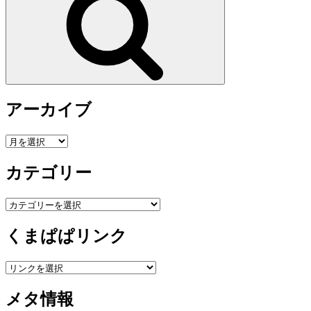
アーカイブ
ア
ー
カテゴリー
カ
イ
ブ
カ
テ
くまぱぱリンク
ゴ
リ
ー
メタ情報