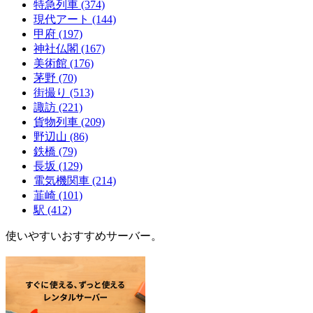
特急列車
(374)
現代アート
(144)
甲府
(197)
神社仏閣
(167)
美術館
(176)
茅野
(70)
街撮り
(513)
諏訪
(221)
貨物列車
(209)
野辺山
(86)
鉄橋
(79)
長坂
(129)
電気機関車
(214)
韮崎
(101)
駅
(412)
使いやすいおすすめサーバー。