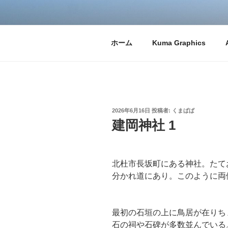
コ
ン
テ
ン
くまぶろ
くまが入る温泉じゃありません
ホーム
Kuma Graphics
ツ
へ
ス
キ
ッ
投
2026年6月16日
投稿者:
くまぱぱ
プ
稿
建岡神社 1
日:
北杜市長坂町にある神社。たて
分かれ道にあり。このように両
最初の石垣の上に鳥居が在りち
石の祠や石碑が多数並んでいる