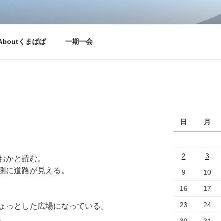
。私くまぱぱのブログということで・・
Aboutくまぱぱ
一期一会
日
月
2
3
おかと読む。
側に道路が見える。
9
10
16
17
23
24
ょっとした広場になっている。
。
30
31