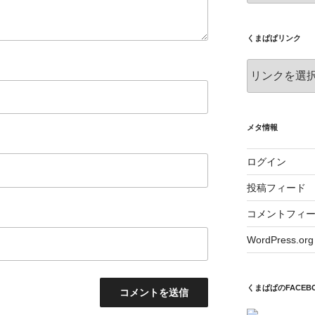
ゴ
リ
ー
くまぱぱリンク
メタ情報
ログイン
投稿フィード
コメントフィ
WordPress.org
くまぱぱのFACEB