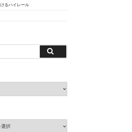
抜けるハイレール
検
索