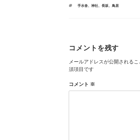
テ
タ
手水舎
、
神社
、
長坂
、
鳥居
ゴ
グ
リ
ー
コメントを残す
メールアドレスが公開されるこ
須項目です
コメント
※