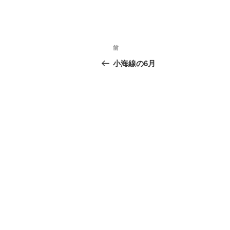
投
前
前
稿
の
小海線の6月
投
ナ
稿
ビ
ゲ
ー
シ
ョ
ン