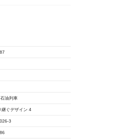
87
速石油列車
り継ぐデザイン 4
26-3
86