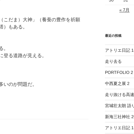
« 7月
（こだま）大神」（養蚕の豊作を祈願
塔）もある。
最近の投稿
る。
アトリエ日記 1
に登る道路が見える。
走り去る
PORTFOLIO 2
中西夏之展 2
多いのが問題だ。
走り抜ける高
宮城壮太朗 語
新海三社神社 20
アトリエ日記 1