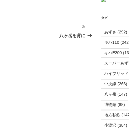
タグ
次
次
あずさ
(292)
の
八ヶ岳を背に
投
キハ110
(242
稿
キハE200
(13
スーパーあず
ハイブリッド
中央線
(266)
八ヶ岳
(147)
博物館
(88)
地方私鉄
(147
小淵沢
(384)