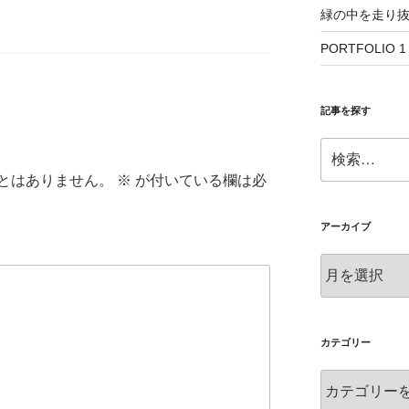
緑の中を走り
PORTFOLIO 1
記事を探す
検
索:
とはありません。
※
が付いている欄は必
アーカイブ
ア
ー
カ
イ
ブ
カテゴリー
カ
テ