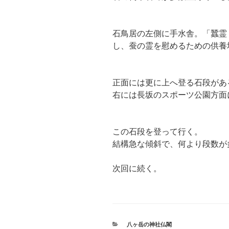
石鳥居の左側に手水舎。「蠶霊
し、蚕の霊を慰めるための供養
正面には更に上へ登る石段があ
右には長坂のスポーツ公園方面
この石段を登って行く。
結構急な傾斜で、何より段数が
次回に続く。
カ
八ヶ岳の神社仏閣