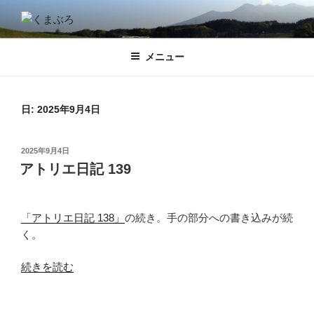
コ
ン
くまぶろ
くまが入る温泉じゃありません。私くまぱぱのブログということで・・
テ
メニュー
ン
ツ
へ
ス
日:
2025年9月4日
キ
ッ
投
2025年9月4日
プ
稿
アトリエ日記 139
日:
「アトリエ日記 138」
の続き。手の部分への書き込みが続
く。
“ア
続きを読む
ト
リ