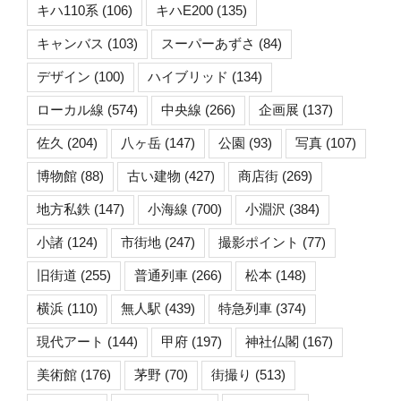
キハ110系
(106)
キハE200
(135)
キャンバス
(103)
スーパーあずさ
(84)
デザイン
(100)
ハイブリッド
(134)
ローカル線
(574)
中央線
(266)
企画展
(137)
佐久
(204)
八ヶ岳
(147)
公園
(93)
写真
(107)
博物館
(88)
古い建物
(427)
商店街
(269)
地方私鉄
(147)
小海線
(700)
小淵沢
(384)
小諸
(124)
市街地
(247)
撮影ポイント
(77)
旧街道
(255)
普通列車
(266)
松本
(148)
横浜
(110)
無人駅
(439)
特急列車
(374)
現代アート
(144)
甲府
(197)
神社仏閣
(167)
美術館
(176)
茅野
(70)
街撮り
(513)