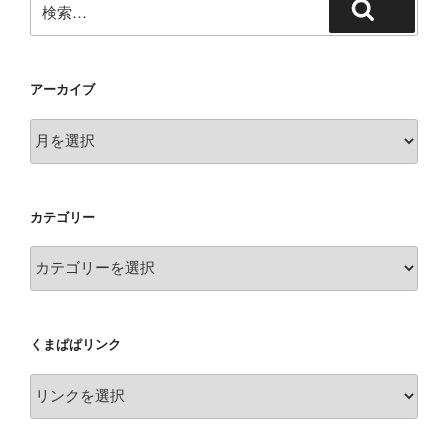
検
索:
索
アーカイブ
ア
ー
カ
イ
カテゴリー
ブ
カ
テ
ゴ
リ
くまぱぱリンク
ー