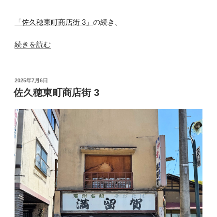
店
街
「佐久穂東町商店街 3」
の続き。
5”
“佐
の
続きを読む
久
穂
東
投
2025年7月6日
稿
町
佐久穂東町商店街 3
日:
商
店
街
4”
の