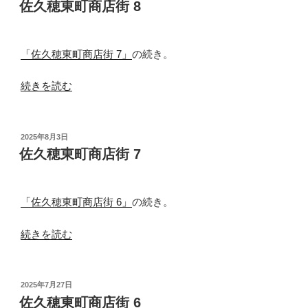
町
佐久穂東町商店街 8
日:
商
店
街
「佐久穂東町商店街 7」
の続き。
9”
“佐
の
続きを読む
久
穂
東
投
2025年8月3日
稿
町
佐久穂東町商店街 7
日:
商
店
街
「佐久穂東町商店街 6」
の続き。
8”
“佐
の
続きを読む
久
穂
東
投
2025年7月27日
稿
町
佐久穂東町商店街 6