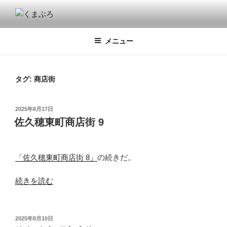
コ
ン
くまぶろ
くまが入る温泉じゃありません。私くまぱぱのブログということで・・
テ
メニュー
ン
ツ
へ
ス
タグ:
商店街
キ
ッ
投
2025年8月17日
プ
稿
佐久穂東町商店街 9
日:
「佐久穂東町商店街 8」
の続きだ。
“佐
続きを読む
久
穂
東
投
2025年8月10日
稿