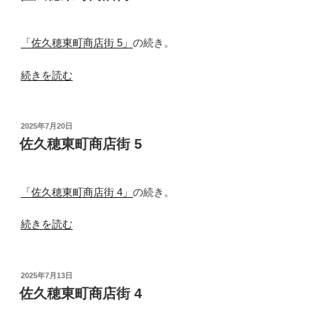
日:
商
店
街
「佐久穂東町商店街 5」
の続き。
7”
“佐
の
続きを読む
久
穂
東
投
2025年7月20日
稿
町
佐久穂東町商店街 5
日:
商
店
街
「佐久穂東町商店街 4」
の続き。
6”
“佐
の
続きを読む
久
穂
東
投
2025年7月13日
稿
町
佐久穂東町商店街 4
日:
商