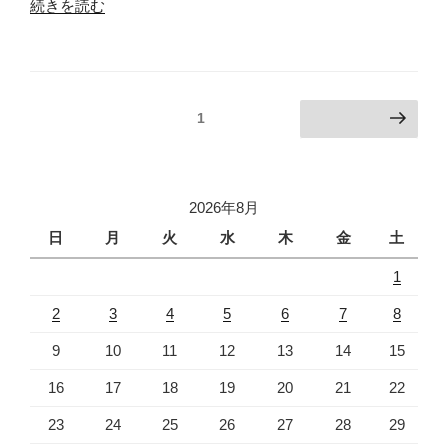
“繁
の
続きを読む
華
街
の
朝
投
固定ページ
1
次のページ
4”
稿
の
ナ
ビ
2026年8月
ゲ
日
月
火
水
木
金
土
ー
1
シ
ョ
2
3
4
5
6
7
8
ン
9
10
11
12
13
14
15
16
17
18
19
20
21
22
23
24
25
26
27
28
29