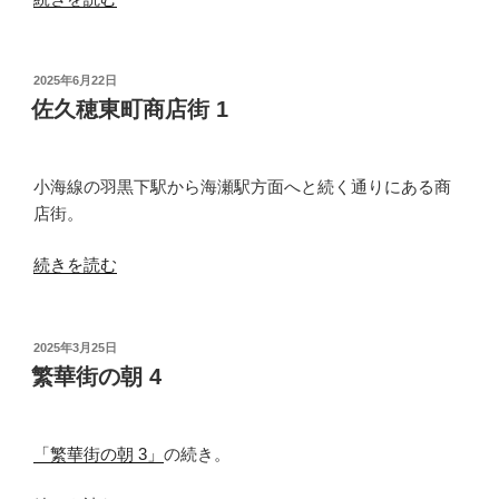
久
穂
東
投
2025年6月22日
稿
町
佐久穂東町商店街 1
日:
商
店
街
小海線の羽黒下駅から海瀬駅方面へと続く通りにある商
2”
店街。
の
“佐
続きを読む
久
穂
東
投
2025年3月25日
稿
町
繁華街の朝 4
日:
商
店
街
「繁華街の朝 3」
の続き。
1”