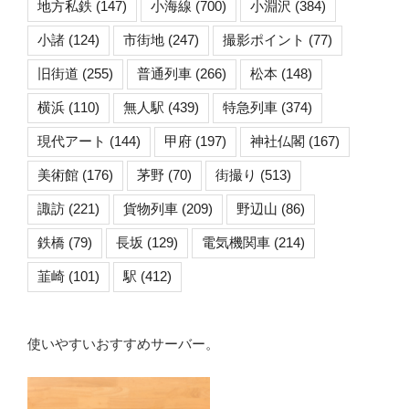
地方私鉄
(147)
小海線
(700)
小淵沢
(384)
小諸
(124)
市街地
(247)
撮影ポイント
(77)
旧街道
(255)
普通列車
(266)
松本
(148)
横浜
(110)
無人駅
(439)
特急列車
(374)
現代アート
(144)
甲府
(197)
神社仏閣
(167)
美術館
(176)
茅野
(70)
街撮り
(513)
諏訪
(221)
貨物列車
(209)
野辺山
(86)
鉄橋
(79)
長坂
(129)
電気機関車
(214)
韮崎
(101)
駅
(412)
使いやすいおすすめサーバー。