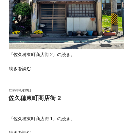
「佐久穂東町商店街 2」
の続き。
“佐
続きを読む
久
穂
東
投
2025年6月29日
稿
町
佐久穂東町商店街 2
日:
商
店
街
「佐久穂東町商店街 1」
の続き。
3”
“佐
の
続きを読む