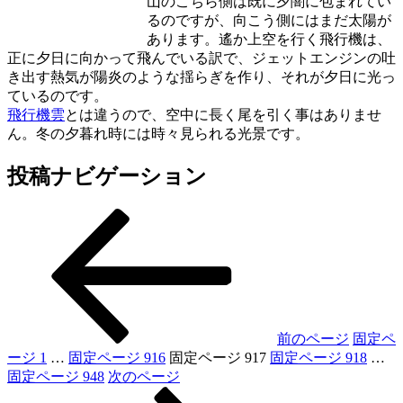
山のこちら側は既に夕闇に包まれてい
るのですが、向こう側にはまだ太陽が
あります。遙か上空を行く飛行機は、
正に夕日に向かって飛んでいる訳で、ジェットエンジンの吐
き出す熱気が陽炎のような揺らぎを作り、それが夕日に光っ
ているのです。
飛行機雲
とは違うので、空中に長く尾を引く事はありませ
ん。冬の夕暮れ時には時々見られる光景です。
投稿ナビゲーション
前のページ
固定ペ
ージ
1
…
固定ページ
916
固定ページ
917
固定ページ
918
…
固定ページ
948
次のページ