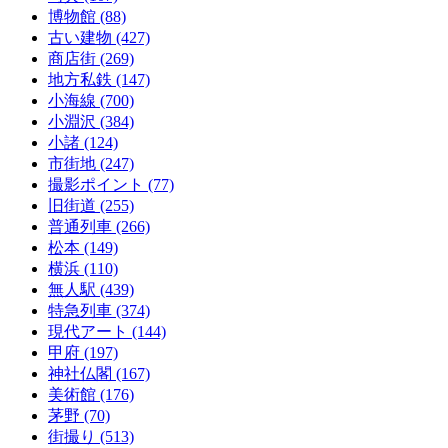
博物館
(88)
古い建物
(427)
商店街
(269)
地方私鉄
(147)
小海線
(700)
小淵沢
(384)
小諸
(124)
市街地
(247)
撮影ポイント
(77)
旧街道
(255)
普通列車
(266)
松本
(149)
横浜
(110)
無人駅
(439)
特急列車
(374)
現代アート
(144)
甲府
(197)
神社仏閣
(167)
美術館
(176)
茅野
(70)
街撮り
(513)