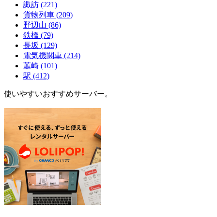
諏訪
(221)
貨物列車
(209)
野辺山
(86)
鉄橋
(79)
長坂
(129)
電気機関車
(214)
韮崎
(101)
駅
(412)
使いやすいおすすめサーバー。