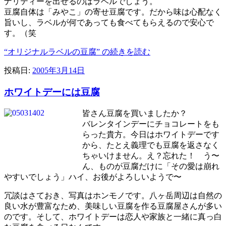
ナリティーを出せるのはラベルでしょう。
豆腐自体は「みやこ」の寄せ豆腐です。だから味は心配なく
旨いし、ラベルが何であっても食べてもらえるので安心で
す。（笑
“オリジナルラベルの豆腐” の
続きを読む
投稿日:
2005年3月14日
ホワイトデーには豆腐
皆さん豆腐を買いましたか？
バレンタインデーにチョコレートをも
らった貴方。今日はホワイトデーです
から、たとえ義理でも豆腐を返さなく
ちゃいけません。え？忘れた！ う〜
ん、ものが豆腐だけに「その愛は崩れ
やすいでしょう」ハイ、お後がよろしいようで〜
冗談はさておき、写真はホンモノです。八ヶ岳周辺は自然の
良い水が豊富なため、美味しい豆腐を作る豆腐屋さんが多い
のです。そして、ホワイトデーは恋人や家族と一緒に真っ白