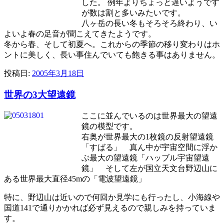
した。 例年よりちょっと遅いようです
が数は割と多いみたいです。
八ヶ岳の長い冬もそろそろ終わり、い
よいよ春の足音が聞こえてきたようです。
冬から春、そして初夏へ。これからの季節の移り変わりはホ
ントに美しく、長い事住んでいても飽きる事はありません。
投稿日:
2005年3月18日
世界の3大望遠鏡
ここに並んでいるのは世界最大の望遠
鏡の模型です。
右奥が世界最大の1枚鏡の反射望遠鏡
「すばる」 真ん中が宇宙空間に浮か
ぶ最大の望遠鏡「ハッブル宇宙望遠
鏡」 そして左が国立天文台野辺山に
ある世界最大直径45mの「電波望遠鏡」
特に、野辺山は近いので何回か見学にも行ったし、小海線や
国道141で通りかかれば必ず見えるので親しみを持っていま
す。