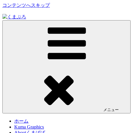
コンテンツへスキップ
くまが入る温泉じゃありません。私くまぱぱのブログという
くまぶろ
ことで・・
メニュー
ホーム
Kuma Graphics
Aboutくまぱぱ