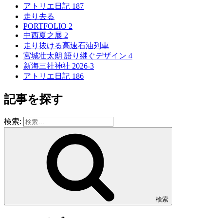
アトリエ日記 187
走り去る
PORTFOLIO 2
中西夏之展 2
走り抜ける高速石油列車
宮城壮太朗 語り継ぐデザイン 4
新海三社神社 2026-3
アトリエ日記 186
記事を探す
検索:
検索