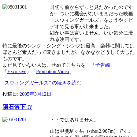
封切り前からずっと見たかったのです
が、ついに機会がないままだった映画
「スウィングガールズ」をようやくビ
デオで見る事が出来ました。
細かい事は言いません。いい気分に浸
れる映画です。
特に最後のシング・シング・シングは最高。楽器に関しては
ほとんど素人だって聞きましたが、なかなかどうして大した
ものです。
まだ見ていない人は、せめてこちらを→「
予告編
」
「
Exciusive
」「
Promotion Video
」
“スウィングガールズ” の
続きを読む
投稿日:
2005年3月12日
隕石落下 !?
・・ではありません。
山は甲斐駒ヶ岳（標高2,967m）です。