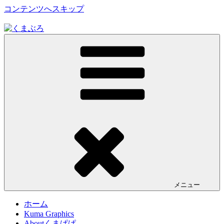
コンテンツへスキップ
くまぶろ
くまが入る温泉じゃありません。私くまぱぱのブログという
ことで・・
メニュー
ホーム
Kuma Graphics
Aboutくまぱぱ