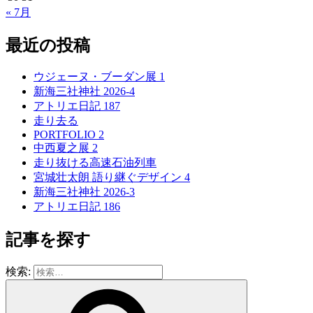
« 7月
最近の投稿
ウジェーヌ・ブーダン展 1
新海三社神社 2026-4
アトリエ日記 187
走り去る
PORTFOLIO 2
中西夏之展 2
走り抜ける高速石油列車
宮城壮太朗 語り継ぐデザイン 4
新海三社神社 2026-3
アトリエ日記 186
記事を探す
検索: