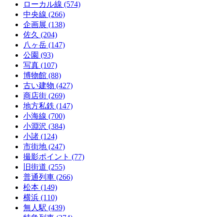
ローカル線
(574)
中央線
(266)
企画展
(138)
佐久
(204)
八ヶ岳
(147)
公園
(93)
写真
(107)
博物館
(88)
古い建物
(427)
商店街
(269)
地方私鉄
(147)
小海線
(700)
小淵沢
(384)
小諸
(124)
市街地
(247)
撮影ポイント
(77)
旧街道
(255)
普通列車
(266)
松本
(149)
横浜
(110)
無人駅
(439)