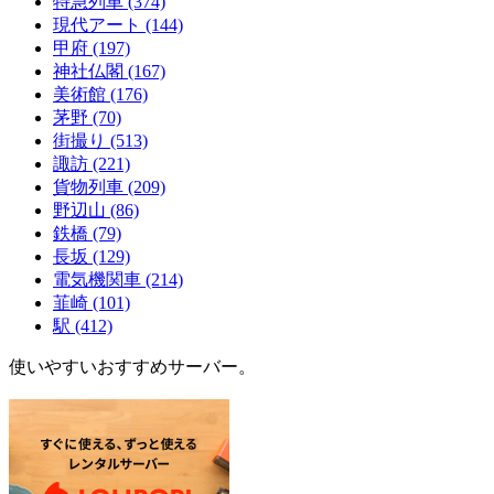
特急列車
(374)
現代アート
(144)
甲府
(197)
神社仏閣
(167)
美術館
(176)
茅野
(70)
街撮り
(513)
諏訪
(221)
貨物列車
(209)
野辺山
(86)
鉄橋
(79)
長坂
(129)
電気機関車
(214)
韮崎
(101)
駅
(412)
使いやすいおすすめサーバー。