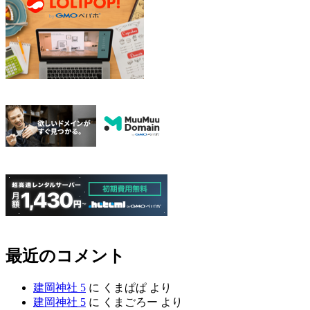
最近のコメント
建岡神社 5
に
くまぱぱ
より
建岡神社 5
に
くまごろー
より