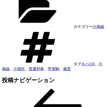
カテゴリー
小海線
タグ
キハ110
、
小
海線
、
小淵沢
、
普通列車
、
甲斐駒
、
風景
投稿ナビゲーション