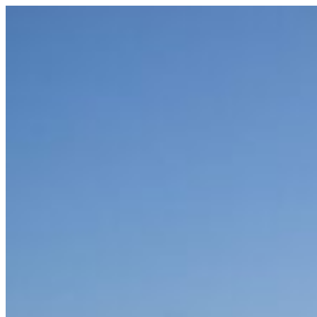
コ
ン
テ
ン
ツ
へ
ス
キ
ッ
プ