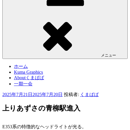
メニュー
ホーム
Kuma Graphics
Aboutくまぱぱ
一期一会
投
2025年7月21日
2025年7月20日
投稿者:
くまぱぱ
稿
日:
上りあずさの青柳駅進入
E353系の特徴的なヘッドライトが光る。