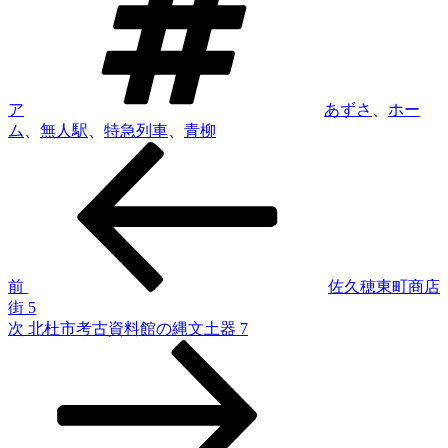
ア
あずさ
、
ホー
ム
、
無人駅
、
特急列車
、
青柳
前
投
の
稿
投
稿
ナ
ビ
ゲ
前
佐久穂東町商店
街 5
ー
次
次
北杜市考古資料館の縄文土器 7
シ
の
投
ョ
稿
ン