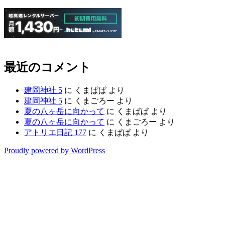
最近のコメント
建岡神社 5
に
くまぱぱ
より
建岡神社 5
に
くまごろー
より
夏の八ヶ岳に向かって
に
くまぱぱ
より
夏の八ヶ岳に向かって
に
くまごろー
より
アトリエ日記 177
に
くまぱぱ
より
Proudly powered by WordPress