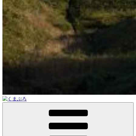
くまぶろ
くまが入る温泉じゃありません。私くまぱぱのブログという
ことで・・