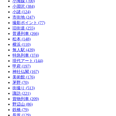
小海線
(700)
小淵沢
(384)
小諸
(124)
市街地
(247)
撮影ポイント
(77)
旧街道
(255)
普通列車
(266)
松本
(148)
横浜
(110)
無人駅
(439)
特急列車
(374)
現代アート
(144)
甲府
(197)
神社仏閣
(167)
美術館
(176)
茅野
(70)
街撮り
(513)
諏訪
(221)
貨物列車
(209)
野辺山
(86)
鉄橋
(79)
長坂
(129)