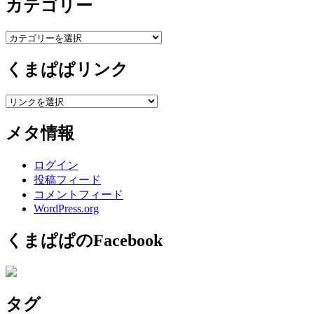
カテゴリー
カ
イ
ブ
カ
テ
くまぱぱリンク
ゴ
リ
ー
メタ情報
ログイン
投稿フィード
コメントフィード
WordPress.org
くまぱぱのFacebook
タグ