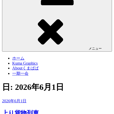
メニュー
ホーム
Kuma Graphics
Aboutくまぱぱ
一期一会
日:
2026年6月1日
投
2026年6月1日
稿
日:
上り貨物列車