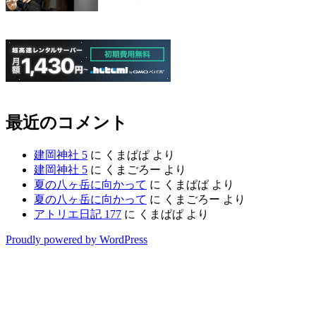
最近のコメント
建岡神社 5
に
くまぱぱ
より
建岡神社 5
に
くまごろー
より
夏の八ヶ岳に向かって
に
くまぱぱ
より
夏の八ヶ岳に向かって
に
くまごろー
より
アトリエ日記 177
に
くまぱぱ
より
Proudly powered by WordPress