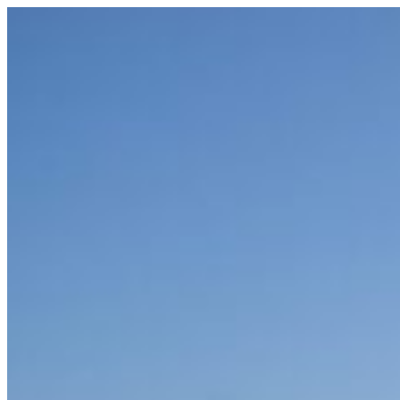
コ
ン
テ
ン
ツ
へ
ス
キ
ッ
プ