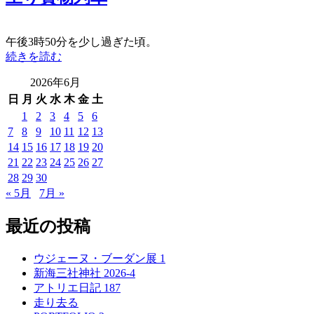
午後3時50分を少し過ぎた頃。
“上
続きを読む
り
2026年6月
貨
日
月
火
水
木
金
土
物
列
1
2
3
4
5
6
車”
7
8
9
10
11
12
13
の
14
15
16
17
18
19
20
21
22
23
24
25
26
27
28
29
30
« 5月
7月 »
最近の投稿
ウジェーヌ・ブーダン展 1
新海三社神社 2026-4
アトリエ日記 187
走り去る