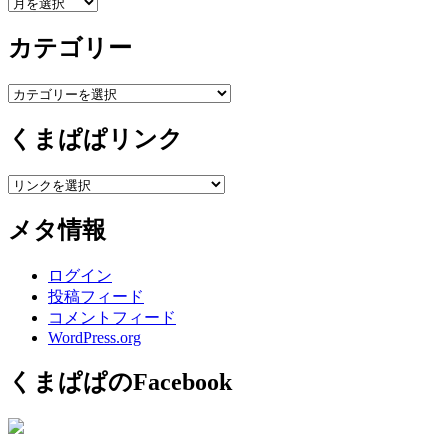
ア
ー
カテゴリー
カ
イ
ブ
カ
テ
くまぱぱリンク
ゴ
リ
ー
メタ情報
ログイン
投稿フィード
コメントフィード
WordPress.org
くまぱぱのFacebook