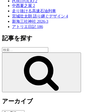
PORTFOLIO 2
中西夏之展 2
走り抜ける高速石油列車
宮城壮太朗 語り継ぐデザイン 4
新海三社神社 2026-3
アトリエ日記 186
記事を探す
検
索:
検
索
アーカイブ