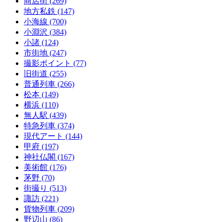
商店街
(269)
地方私鉄
(147)
小海線
(700)
小淵沢
(384)
小諸
(124)
市街地
(247)
撮影ポイント
(77)
旧街道
(255)
普通列車
(266)
松本
(149)
横浜
(110)
無人駅
(439)
特急列車
(374)
現代アート
(144)
甲府
(197)
神社仏閣
(167)
美術館
(176)
茅野
(70)
街撮り
(513)
諏訪
(221)
貨物列車
(209)
野辺山
(86)