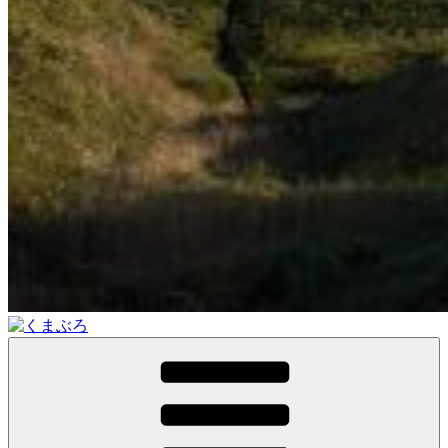
くまぶろ
くまが入る温泉じゃありません。私くまぱぱのブログという
ことで・・