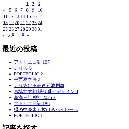
社
1
2
3
3”
4
5
6
7
8
9
10
の
11
12
13
14
15
16
17
18
19
20
21
22
23
24
25
26
27
28
29
30
31
« 12月
2月 »
最近の投稿
アトリエ日記 187
走り去る
PORTFOLIO 2
中西夏之展 2
走り抜ける高速石油列車
宮城壮太朗 語り継ぐデザイン 4
新海三社神社 2026-3
アトリエ日記 186
緑の中を走り抜けるハイレール
PORTFOLIO 1
記事を探す