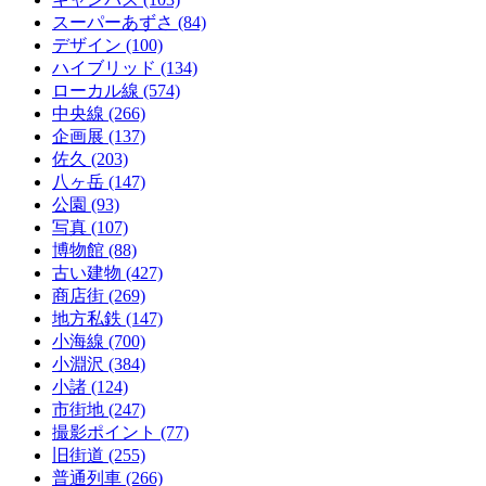
スーパーあずさ
(84)
デザイン
(100)
ハイブリッド
(134)
ローカル線
(574)
中央線
(266)
企画展
(137)
佐久
(203)
八ヶ岳
(147)
公園
(93)
写真
(107)
博物館
(88)
古い建物
(427)
商店街
(269)
地方私鉄
(147)
小海線
(700)
小淵沢
(384)
小諸
(124)
市街地
(247)
撮影ポイント
(77)
旧街道
(255)
普通列車
(266)