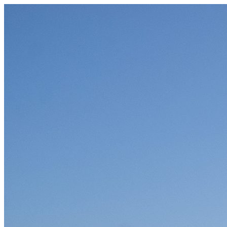
コ
ン
テ
ン
ツ
へ
ス
キ
ッ
プ