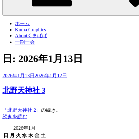
ホーム
Kuma Graphics
Aboutくまぱぱ
一期一会
日:
2026年1月13日
投
2026年1月13日
2026年1月12日
稿
日:
北野天神社 3
「北野天神社 2」
の続き。
“北
続きを読む
野
2026年1月
天
日
月
火
水
木
金
土
神