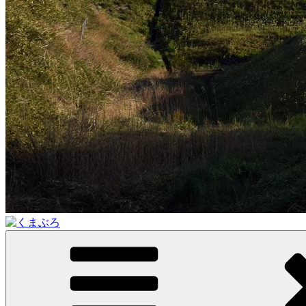
くまぶろ
くまが入る温泉じゃありません。私くまぱぱのブログという