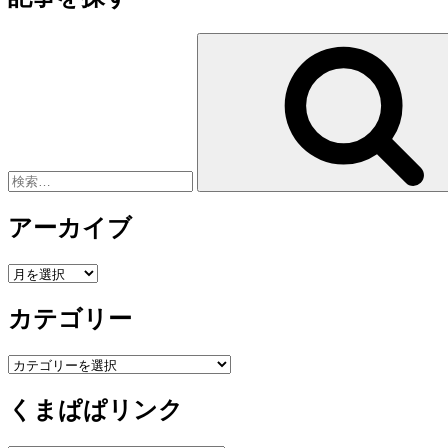
検
索:
アーカイブ
ア
ー
カテゴリー
カ
イ
ブ
カ
テ
くまぱぱリンク
ゴ
リ
ー